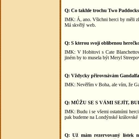
Q: Co takhle trochu Two Paddock
IMK: Á, ano. Všichni herci by měli z
Má skvělý web.
Q: S kterou svojí oblíbenou herečko
IMK: V Hobitovi s Cate Blanchetto
jiném by to musela být Meryl Streepo
Q: Vždycky přirovnávám Gandalfa k 
IMK: Nevěřím v Boha, ale vím, že Gan
Q: MŮŽU SE S VÁMI SEJÍT, 
IMK: Budu i se všemi ostatními herci
pak budeme na Londýnské královské p
Q: Už mám rezervovaný lístek 