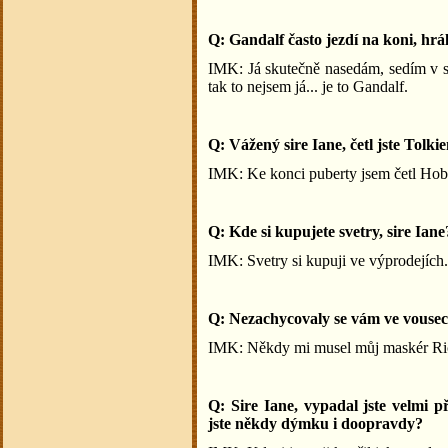
Q: Gandalf často jezdí na koni, hrál 
IMK: Já skutečně nasedám, sedím v se
tak to nejsem já... je to Gandalf.
Q: Vážený sire Iane, četl jste Tolki
IMK: Ke konci puberty jsem četl Hobi
Q: Kde si kupujete svetry, sire Iane
IMK: Svetry si kupuji ve výprodejích.
Q: Nezachycovaly se vám ve vousech
IMK: Někdy mi musel můj maskér Ric
Q: Sire Iane, vypadal jste velmi př
jste někdy dýmku i doopravdy?