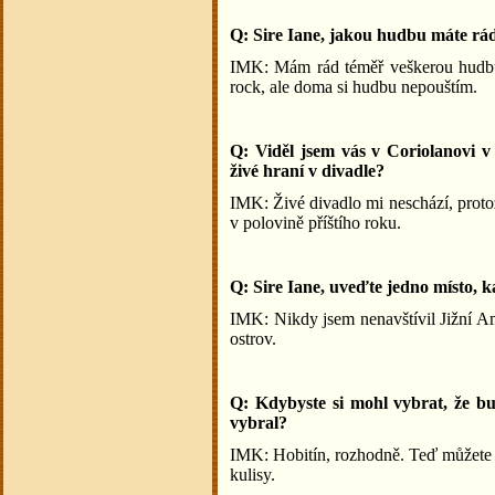
Q: Sire Iane, jakou hudbu máte rá
IMK: Mám rád téměř veškerou hudbu,
rock, ale doma si hudbu nepouštím.
Q: Viděl jsem vás v Coriolanovi v
živé hraní v divadle?
IMK: Živé divadlo mi neschází, protož
v polovině příštího roku.
Q: Sire Iane, uveďte jedno místo, k
IMK: Nikdy jsem nenavštívil Jižní A
ostrov.
Q: Kdybyste si mohl vybrat, že bud
vybral?
IMK: Hobitín, rozhodně. Teď můžete n
kulisy.