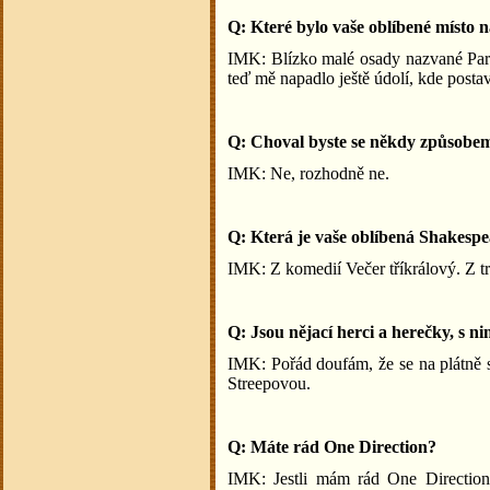
Q: Které bylo vaše oblíbené místo 
IMK: Blízko malé osady nazvané Par
teď mě napadlo ještě údolí, kde postav
Q: Choval byste se někdy způsobem
IMK: Ne, rozhodně ne.
Q: Která je vaše oblíbená Shakesp
IMK: Z komedií Večer tříkrálový. Z tr
Q: Jsou nějací herci a herečky, s n
IMK: Pořád doufám, že se na plátn
Streepovou.
Q: Máte rád One Direction?
IMK: Jestli mám rád One Directio