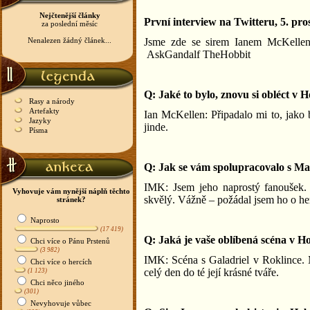
Nejčtenější články
První interview na Twitteru, 5. pro
za poslední měsíc
Nenalezen žádný článek...
Jsme zde se sirem Ianem McKellene
AskGandalf TheHobbit
Q: Jaké to bylo, znovu si obléct v 
Rasy a národy
Artefakty
Ian McKellen: Připadalo mi to, jako 
Jazyky
jinde.
Písma
Q: Jak se vám spolupracovalo s 
IMK: Jsem jeho naprostý fanoušek. 
Vyhovuje vám nynější náplň těchto
skvělý. Vážně – požádal jsem ho o he
stránek?
Naprosto
(17 419)
Q: Jaká je vaše oblíbená scéna v H
Chci více o Pánu Prstenů
(3 982)
IMK: Scéna s Galadriel v Roklince. 
Chci více o hercích
celý den do té její krásné tváře.
(1 123)
Chci něco jiného
(301)
Nevyhovuje vůbec