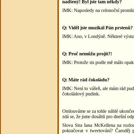
nadšený! Byl jste tam někdy?
IMK: Naposledy na celonoční promítá
Q: Viděl jste muzikál Pán prstenů?
IMK: Ano, v Londýně. Některé výstu
Q: Proč nemůžu projít?!
IMK: Protože sis podle mě málo opak
Q: Máte rád čokoládu?
IMK: Není to vášeň, ale mám rád pud
čokoládový pudink.
Omlouváme se za tohle náhlé ukončen
zdá se, že jsme dosáhli pro dnešní o
Slova Sira Iana McKellena na rozlou
pokračovat v tweetování? Čaroděj 