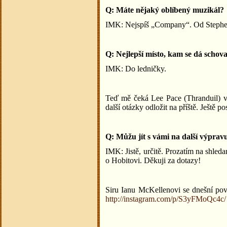
Q: Máte nějaký oblíbený muzikál?
IMK: Nejspíš „Company“. Od Steph
Q: Nejlepší místo, kam se dá scho
IMK: Do ledničky.
Teď mě čeká Lee Pace (Thranduil) 
další otázky odložit na příště. Ještě po
Q: Můžu jít s vámi na další výprav
IMK: Jistě, určitě. Prozatím na shleda
o Hobitovi. Děkuji za dotazy!
Siru Ianu McKellenovi se dnešní povíd
http://instagram.com/p/S3yFMoQc4c/