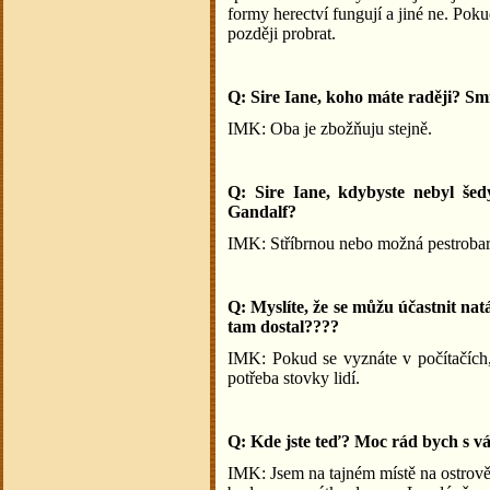
formy herectví fungují a jiné ne. Pok
později probrat.
Q: Sire Iane, koho máte raději? Sm
IMK: Oba je zbožňuju stejně.
Q: Sire Iane, kdybyste nebyl še
Gandalf?
IMK: Stříbrnou nebo možná pestrobar
Q: Myslíte, že se můžu účastnit na
tam dostal????
IMK: Pokud se vyznáte v počítačích, 
potřeba stovky lidí.
Q: Kde jste teď? Moc rád bych s vá
IMK: Jsem na tajném místě na ostrově