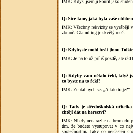
IMK: Kdysi jsem ji kouřil jako student
Q: Sire Iane, jaká byla vaše oblíben
IMK: Všechny rekvizity se vyrábějí 
zbraně. Glamdring je skvělý meč.
Q: Kdybyste mohl hrát jinou Tolkie
IMK: Je na to už příliš pozdě, ale rád b
Q: Kdyby vám někdo řekl, když jst
co byste na to řekl?
IMK: Zeptal bych se: „A kdo to je?“
Q: Tady je středoškolská učitelka
chtějí dát na herectví?
IMK: Nikdy nenarazíte na hromadu prác
tím, že budete vystupovat v co nej
společnostmi. Taky co nejčastěji cho