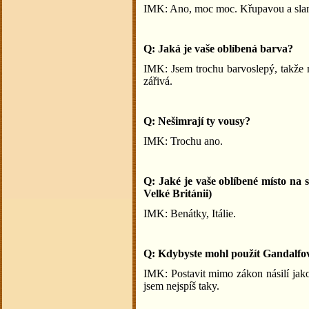
IMK: Ano, moc moc. Křupavou a sla
Q: Jaká je vaše oblíbená barva?
IMK: Jsem trochu barvoslepý, takže m
zářivá.
Q: Nešimrají ty vousy?
IMK: Trochu ano.
Q: Jaké je vaše oblíbené místo na
Velké Británii)
IMK: Benátky, Itálie.
Q: Kdybyste mohl použít Gandalfo
IMK: Postavit mimo zákon násilí jako 
jsem nejspíš taky.