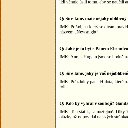
lidí věnuje úsilí tomu, aby se naučili a
Q: Sire Iane, máte nějaký oblíbený 
IMK: Pořad, na který se dívám pravid
názvem „Newsnight“.
Q: Jaké je to být s Pánem Elronde
IMK: Ano, s Hugem jsme se hodně nasm
Q: Sire Iane, jaký je váš nejoblíbe
IMK: Prázdniny pana Hulota, které naps
roli.
Q: Kdo by vyhrál v souboji? Ganda
IMK: Ten stařík, samozřejmě. Díky 7 
otázky už odpovídal na svých strán