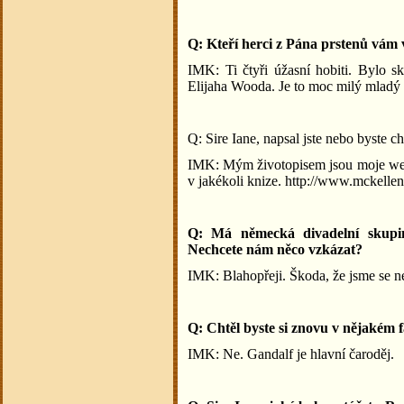
Q: Kteří herci z Pána prstenů vám 
IMK: Ti čtyři úžasní hobiti. Bylo s
Elijaha Wooda. Je to moc milý mladý 
Q: Sire Iane, napsal jste nebo byste ch
IMK: Mým životopisem jsou moje webo
v jakékoli knize. http://www.mckelle
Q: Má německá divadelní skupin
Nechcete nám něco vzkázat?
IMK: Blahopřeji. Škoda, že jsme se ne
Q: Chtěl byste si znovu v nějakém 
IMK: Ne. Gandalf je hlavní čaroděj.