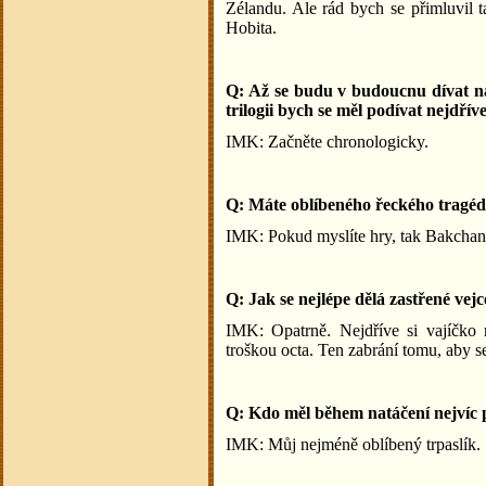
Zélandu. Ale rád bych se přimluvil 
Hobita.
Q: Až se budu v budoucnu dívat na
trilogii bych se měl podívat nejdřív
IMK: Začněte chronologicky.
Q: Máte oblíbeného řeckého tragé
IMK: Pokud myslíte hry, tak Bakchan
Q: Jak se nejlépe dělá zastřené vejc
IMK: Opatrně. Nejdříve si vajíčko 
troškou octa. Ten zabrání tomu, aby se
Q: Kdo měl během natáčení nejvíc
IMK: Můj nejméně oblíbený trpaslík.