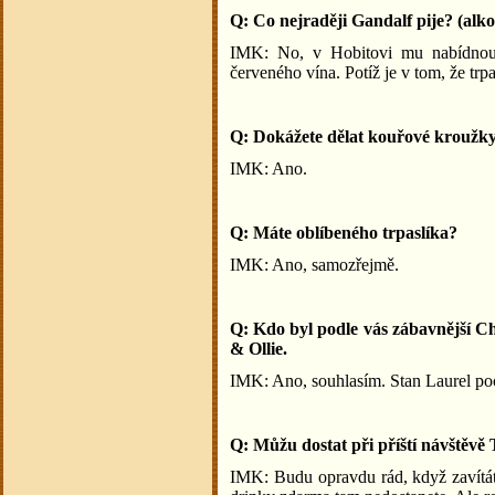
Q: Co nejraději Gandalf pije? (alk
IMK: No, v Hobitovi mu nabídnou š
červeného vína. Potíž je v tom, že tr
Q: Dokážete dělat kouřové kroužk
IMK: Ano.
Q: Máte oblíbeného trpaslíka?
IMK: Ano, samozřejmě.
Q: Kdo byl podle vás zábavnější C
& Ollie.
IMK: Ano, souhlasím. Stan Laurel poch
Q: Můžu dostat při příští návštěv
IMK: Budu opravdu rád, když zavít