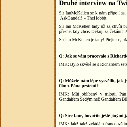
Druhé interview na Twit
Sir IanMcKellen se k nám připojí asi 
AskGandalf - TheHobbit
Sir Ian McKellen tady už za chvíli b
přesně, kdy chce. Děkuji za čekání! 
Sir Ian McKellen je tady! Ptejte se, 
Q: Jak se vám pracovalo s Richar
IMK: Bylo skvělé se s Richardem setk
Q: Můžete nám lépe vysvětlit, jak js
film z Pána prstenů?
IMK: Můj oblíbený v trilogii Pán 
Gandalfem Šedým než Gandalfem Bí
Q: Sire Iane, hovoříte ještě jiným
IMK: Jakž takž zvládám francouzštinu