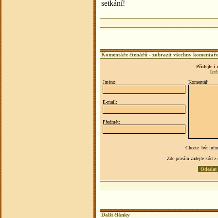
setkání!
Komentáře čtenářů -
zobrazit všechny komentář
Přidejte i
[
zob
Jméno:
Komentář:
E-mail:
Předmět:
Chcete být info
Zde prosím zadejte kód z
Další články