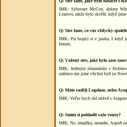
Q: Sire Iane, jaké bylo natáčet s 
IMK: Sylvester McCoy, doktor Who 
Learovi, takže bylo skvělé, když jsme
Q: Sire Iane, co vás vždycky spoleh
IMK: Psi hrající si v parku. I když j
klauni.
Q: Vážený sire, jaké bylo zase zn
IMK: Jediným zklamáním v Hobitovi 
zatímco my jsme všichni byli na Nov
Q: Máte raději Legolase, nebo Arag
IMK: Večer bych rád strávil s Aragor
Q: Smím si pohladit vaše vousy?
IMK: Ne, mladíku, nesmíte. Aspoň ne 