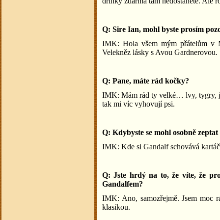
drinky zdarma tam nedostanete. Ale ro
Q: Sire Ian, mohl byste prosím po
IMK: Hola všem mým přátelům v Me
Velekněz lásky s Avou Gardnerovou.
Q: Pane, máte rád kočky?
IMK: Mám rád ty velké… lvy, tygry, j
tak mi víc vyhovují psi.
Q: Kdybyste se mohl osobně zeptat 
IMK: Kde si Gandalf schovává kartá
Q: Jste hrdý na to, že víte, že p
Gandalfem?
IMK: Ano, samozřejmě. Jsem moc rád,
klasikou.