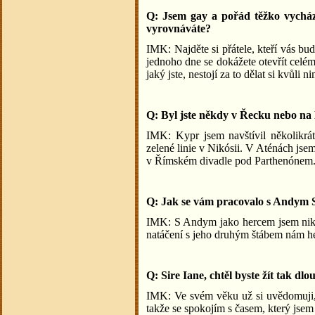
Q: Jsem gay a pořád těžko vycház
vyrovnáváte?
IMK: Najděte si přátele, kteří vás bud
jednoho dne se dokážete otevřít celé
jaký jste, nestojí za to dělat si kvůli 
Q: Byl jste někdy v Řecku nebo n
IMK: Kypr jsem navštívil několikrá
zelené linie v Nikósii. V Aténách js
v Římském divadle pod Parthenónem
Q: Jak se vám pracovalo s Andym S
IMK: S Andym jako hercem jsem nikdy
natáčení s jeho druhým štábem nám 
Q: Sire Iane, chtěl byste žít tak dl
IMK: Ve svém věku už si uvědomuji, 
takže se spokojím s časem, který jsem 