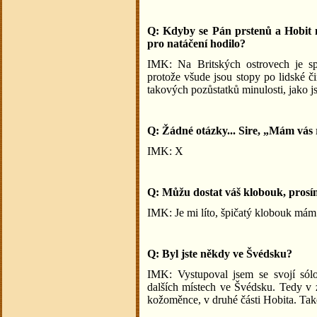
Q: Kdyby se Pán prstenů a Hobit n
pro natáčení hodilo?
IMK: Na Britských ostrovech je sp
protože všude jsou stopy po lidské
takových pozůstatků minulosti, jako jso
Q: Žádné otázky... Sire, „Mám vás r
IMK: X
Q: Můžu dostat váš klobouk, pros
IMK: Je mi líto, špičatý klobouk mám
Q: Byl jste někdy ve Švédsku?
IMK: Vystupoval jsem se svojí só
dalších místech ve Švédsku. Tedy v z
kožoměnce, v druhé části Hobita. Tak