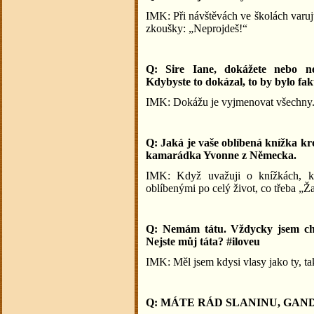
IMK: Při návštěvách ve školách varuj
zkoušky: „Neprojdeš!“
Q: Sire Iane, dokážete nebo ne
Kdybyste to dokázal, to by bylo fak
IMK: Dokážu je vyjmenovat všechny. P
Q: Jaká je vaše oblíbená knížka kr
kamarádka Yvonne z Německa.
IMK: Když uvažuji o knížkách, kte
oblíbenými po celý život, co třeba 
Q: Nemám tátu. Vždycky jsem cht
Nejste můj táta? #iloveu
IMK: Měl jsem kdysi vlasy jako ty, t
Q: MÁTE RÁD SLANINU, GAN