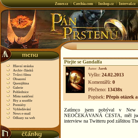
Zoner.cz
Czechia.com
Inshop.cz
Interval.cz
Ptejte se Gandalfa
Hlavní stránka
Autor:
Jarek
Archiv článků
Vyšlo:
24.02.2013
Tvůrci filmu
Obsazení
Komentářů:
0
Quenijština
Galerie
Přečteno:
13438x
Pohlednice
Místa natáčení
Popisek:
Přepis otázek a
Hry a soutěže
Premiéry
Vyhledávání
Zatímco jsem pobýval v New 
News e-mail
NEOČEKÁVANÁ CESTA, měl jsem to
Odkazy na web
interview na Twitteru pod záštitou 