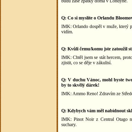
budu zase zpátky doma v Londýně.
Q: Co si myslíte o Orlandu Bloomo
IMK: Orlando dospěl v muže, který p
vidím.
Q: Kvůli čemu/komu jste zatoužil s
IMK: Chtěl jsem se stát hercem, proto
zjistit, co se děje v zákulisí.
Q: V duchu Vánoc, mohl byste tw
by to skvělý dárek!
IMK: Ammo Reno! Zdravím ze Střed
Q: Kdybych vám měl nabídnout sklen
IMK: Pinot Noir z Central Otago n
suchary.