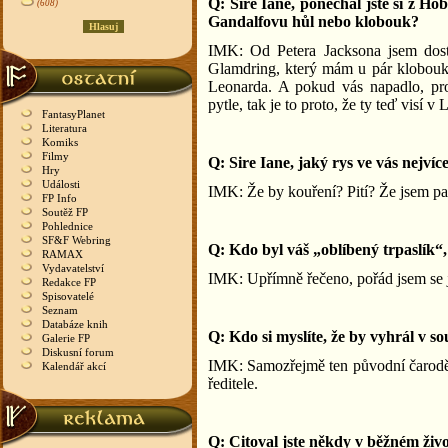
Q: Sire Iane, ponechal jste si z Ho
(608)
Gandalfovu hůl nebo klobouk?
IMK: Od Petera Jacksona jsem dost
Glamdring, který mám u pár klobouků 
Leonarda. A pokud vás napadlo, pro
pytle, tak je to proto, že ty teď visí
FantasyPlanet
Literatura
Komiks
Filmy
Q: Sire Iane, jaký rys ve vás nejví
Hry
Události
IMK: Že by kouření? Pití? Že jsem pa
FP Info
Soutěž FP
Pohlednice
SF&F Webring
Q: Kdo byl váš „oblíbený trpaslík“,
RAMAX
Vydavatelství
IMK: Upřímně řečeno, pořád jsem se
Redakce FP
Spisovatelé
Seznam
Databáze knih
Q: Kdo si myslíte, že by vyhrál v 
Galerie FP
Diskusní forum
IMK: Samozřejmě ten původní čaroděj
Kalendář akcí
ředitele.
Q: Citoval jste někdy v běžném živo