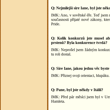
Q: Nejmilejší sire Iane, byl jste n
IMK: Ano, v sovětské éře. Teď jsem 
současnosti přijaté nové zákony, kt
Pride.
Q: Kolik konkurzů jste musel abs
prstenů? Byla konkurence tvrdá?
IMK: Neprošel jsem žádným konkurze
tu roli dostal.
Q: Sire Iane, jakou jednu věc byste
IMK: Přiznej svoji orientaci, hlupáku.
Q: Pane, byl jste někdy v Itálii?
IMK: Před pár měsíci jsem byl v Umbr
Hamleta.