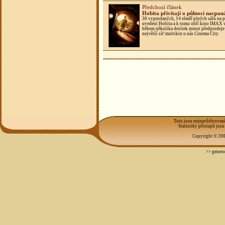
Předchozí článek
Hobita přivítají o půlnoci nacpan
30 vyprodaných, 14 téměř plných sálů na 
uvedení Hobita a k tomu obří kino IMAX 
během několika desítek minut předprodeje 
největší síť multikin u nás Cinema City.
Toto jsou nejnavštěvovaně
Statistiky přístupů jsou
Copyright © 200
>> genero