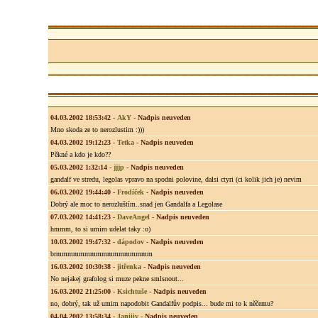
04.03.2002 18:53:42
-
AkY
-
Nadpis neuveden
Mno skoda ze to nerozlustim :)))
04.03.2002 19:12:23
-
Tetka
-
Nadpis neuveden
Pěkné a kdo je kdo??
05.03.2002 1:32:14
-
jjjp
-
Nadpis neuveden
gandalf ve stredu, legolas vpravo na spodni polovine, dalsi ctyri (ci kolik jich je) nevim
06.03.2002 19:44:40
-
Frodíček
-
Nadpis neuveden
Dobrý ale moc to nerozluštím..snad jen Gandalfa a Legolase
07.03.2002 14:41:23
-
DaveAngel
-
Nadpis neuveden
hmmm, to si umim udelat taky :o)
10.03.2002 19:47:32
-
dápodov
-
Nadpis neuveden
brmmmmmmmmmmmmmmmmm
16.03.2002 10:30:38
-
jitřenka
-
Nadpis neuveden
No nejakej grafolog si muze pekne smlsnout...
16.03.2002 21:25:00
-
Ksichtuše
-
Nadpis neuveden
no, dobrý, tak už umim napodobit Gandalfův podpis... bude mi to k něčemu?
04.04.2002 13:58:34
-
Janiiiv
-
Nadpis neuveden