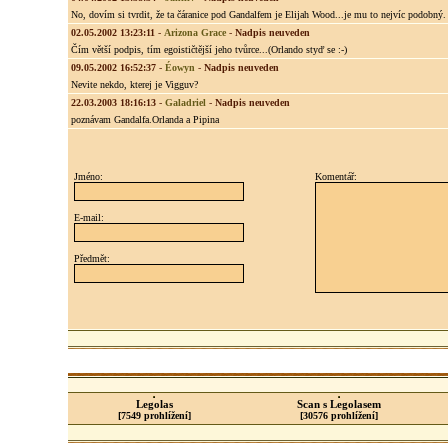
No, dovím si tvrdit, že ta čáranice pod Gandalfem je Elijah Wood...je mu to nejvíc podobný.
02.05.2002 13:23:11
-
Arizona Grace
-
Nadpis neuveden
Čím větší podpis, tím egoističtější jeho tvůrce...(Orlando styď se :-)
09.05.2002 16:52:37
-
Éowyn
-
Nadpis neuveden
Nevite nekdo, kterej je Vigguv?
22.03.2003 18:16:13
-
Galadriel
-
Nadpis neuveden
poznávam Gandalfa.Orlanda a Pipina
Jméno:
Komentář:
E-mail:
Předmět:
Legolas
Scan s Legolasem
[7549 prohlížení]
[30576 prohlížení]