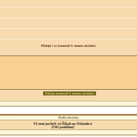
Přidejte i vy komentář k tomuto obrázku!
Další obrázky
Už není pochyb :o) Elijah na Orlandovi
[7505 prohlížení]