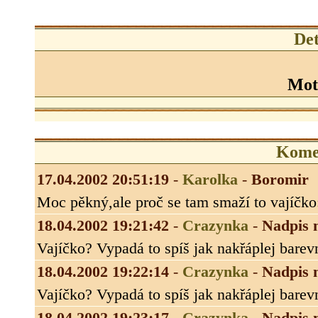
Det
Mot
Kome
17.04.2002 20:51:19
-
Karolka
-
Boromir
Moc pěkný,ale proč se tam smaží to vajíčko
18.04.2002 19:21:42
-
Crazynka
-
Nadpis 
Vajíčko? Vypadá to spíš jak nakřáplej barevne
18.04.2002 19:22:14
-
Crazynka
-
Nadpis 
Vajíčko? Vypadá to spíš jak nakřáplej barevne
18.04.2002 19:23:17
-
Crazynka
-
Nadpis 