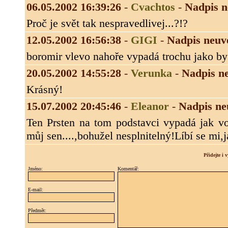
06.05.2002 16:39:26
-
Cvachtos
-
Nadpis 
Proč je svět tak nespravedlivej...?!?
12.05.2002 16:56:38
-
GIGI
-
Nadpis neuv
boromir vlevo nahoře vypadá trochu jako by
20.05.2002 14:55:28
-
Verunka
-
Nadpis n
Krásný!
15.07.2002 20:45:46
-
Eleanor
-
Nadpis ne
Ten Prsten na tom podstavci vypadá jak vo
můj sen....,bohužel nesplnitelný!Líbí se mi,ja
Přidejte i
Jméno:
Komentář:
E-mail:
Předmět: