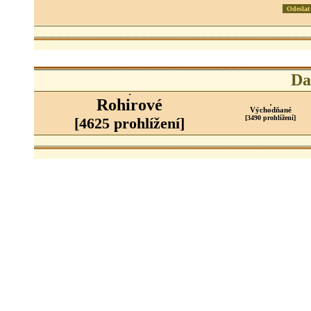
Da
Rohirové
Východňané
[3490 prohlížení]
[4625 prohlížení]