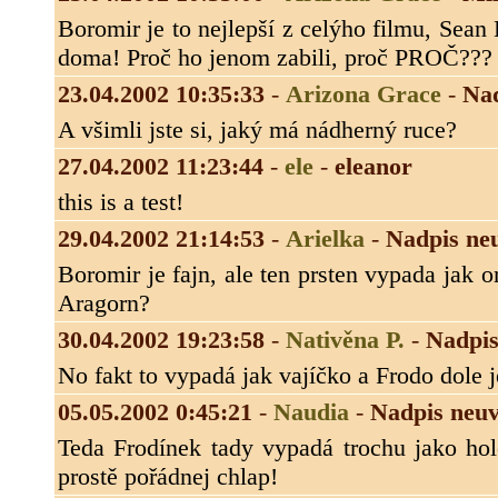
Boromir je to nejlepší z celýho filmu, Sean
doma! Proč ho jenom zabili, proč PROČ???
23.04.2002 10:35:33
-
Arizona Grace
-
Na
A všimli jste si, jaký má nádherný ruce?
27.04.2002 11:23:44
-
ele
-
eleanor
this is a test!
29.04.2002 21:14:53
-
Arielka
-
Nadpis ne
Boromir je fajn, ale ten prsten vypada jak 
Aragorn?
30.04.2002 19:23:58
-
Nativěna P.
-
Nadpis
No fakt to vypadá jak vajíčko a Frodo dole je 
05.05.2002 0:45:21
-
Naudia
-
Nadpis neu
Teda Frodínek tady vypadá trochu jako holč
prostě pořádnej chlap!