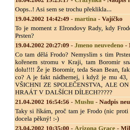
Oops..! Asi sem se trochu překlikla...
19.04.2002 14:42:49
-
martina
-
Vajíčko
To je moment z Elrondovy Rady, kdy Frodo 
Prsten?
19.04.2002 20:27:09
-
Jmeno neuvedeno
-
Co tam dělá Frodo? Nemyslim s tim Prstene
kořenem stromu v Kraji, tam Boromir sna
dolu!!!! Že je Boromir, teda Sean Bean, fak
co? A je fakt nádhernej, i když je mu 4
VŠICHNI ZE SPOLEČENSTVA, ALE ON
HRAÁT V DALŠÍCH DÍLECH?????
21.04.2002 16:54:56
-
Mushu
-
Nadpis ne
Taky si říkám, proč tam je Frodo (nic proti
docela pěkný! :-)
23.04.2002 10:35:00
-
Arizona Grace
-
Mil