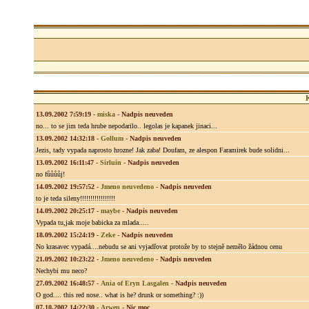
13.09.2002 7:59:19
-
miska
-
Nadpis neuveden
no... to se jim teda hrube nepodarilo.. legolas je kapanek jinaci...
13.09.2002 14:32:18
-
Gollum
-
Nadpis neuveden
Jezis, tady vypada naprosto hrozne! Jak zaba! Doufam, ze alespon Faramirek bude solidni...
13.09.2002 16:11:47
-
Sirluin
-
Nadpis neuveden
no fůůůůj!
14.09.2002 19:57:52
-
Jmeno neuvedeno
-
Nadpis neuveden
to je teda sileny!!!!!!!!!!!!!!!!!
14.09.2002 20:25:17
-
maybe
-
Nadpis neuveden
Vypada tu,jak moje babicka za mlada.....
18.09.2002 15:24:19
-
Zeke
-
Nadpis neuveden
No krasavec vypadá....nebudu se ani vyjadřovat protože by to stejně nemělo žádnou cenu
21.09.2002 10:23:22
-
Jmeno neuvedeno
-
Nadpis neuveden
Nechybi mu neco?
27.09.2002 16:48:57
-
Ania of Eryn Lasgalen
-
Nadpis neuveden
O god.... this red nose.. what is he? drunk or something? :))
07.10.2002 14:22:30
-
Arwen
-
Nic moc