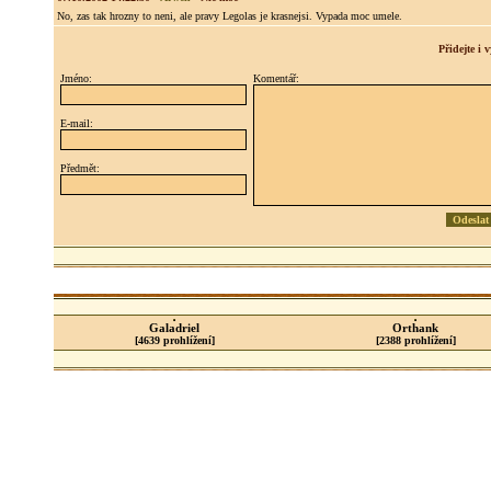
No, zas tak hrozny to neni, ale pravy Legolas je krasnejsi. Vypada moc umele.
Přidejte i
Jméno:
Komentář:
E-mail:
Předmět:
Galadriel
Orthank
[4639 prohlížení]
[2388 prohlížení]