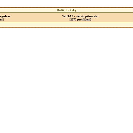
Další obrázky
egolase
WETA2 - skřetí pitmaster
ní]
[2270 prohlížení]