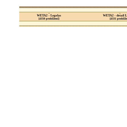
WETA2 - Legolas
WETA2 - detail L
[4350 prohlížení]
[4331 prohlíže