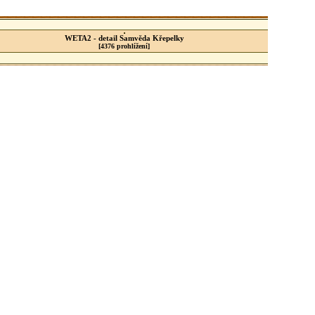
WETA2 - detail Samvěda Křepelky
[4376 prohlížení]