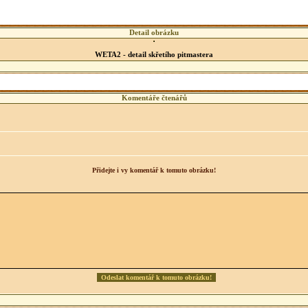
Detail obrázku
WETA2 - detail skřetího pitmastera
Komentáře čtenářů
Přidejte i vy komentář k tomuto obrázku!