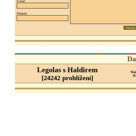
E-mail:
Předmět:
Da
Legolas s Haldirem
Wal
[6
[24242 prohlížení]