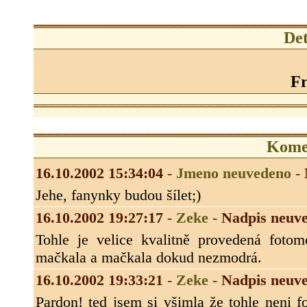
Det
Fr
Kome
16.10.2002 15:34:04
-
Jmeno neuvedeno
-
Jehe, fanynky budou šílet;)
16.10.2002 19:27:17
-
Zeke
-
Nadpis neuv
Tohle je velice kvalitně provedená foto
mačkala a mačkala dokud nezmodrá.
16.10.2002 19:33:21
-
Zeke
-
Nadpis neuv
Pardon! ted jsem si všimla že tohle neni f