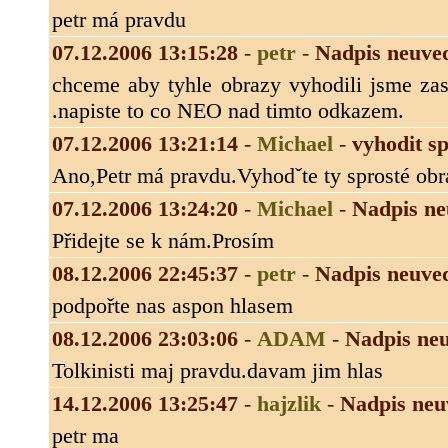
petr má pravdu
07.12.2006 13:15:28
-
petr
-
Nadpis neuve
chceme aby tyhle obrazy vyhodili jsme za
.napiste to co NEO nad timto odkazem.
07.12.2006 13:21:14
-
Michael
-
vyhodit sp
Ano,Petr má pravdu.Vyhodˇte ty sprosté obr
07.12.2006 13:24:20
-
Michael
-
Nadpis n
Přidejte se k nám.Prosím
08.12.2006 22:45:37
-
petr
-
Nadpis neuve
podpořte nas aspon hlasem
08.12.2006 23:03:06
-
ADAM
-
Nadpis ne
Tolkinisti maj pravdu.davam jim hlas
14.12.2006 13:25:47
-
hajzlik
-
Nadpis neu
petr ma