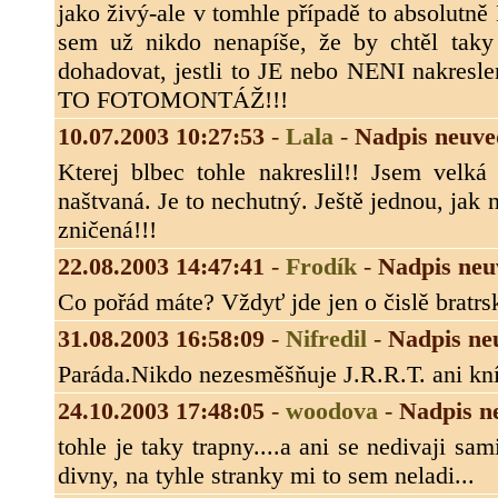
jako živý-ale v tomhle případě to absolu
sem už nikdo nenapíše, že by chtěl taky 
dohadovat, jestli to JE nebo NENI nakr
TO FOTOMONTÁŽ!!!
10.07.2003 10:27:53
-
Lala
-
Nadpis neuve
Kterej blbec tohle nakreslil!! Jsem velk
naštvaná. Je to nechutný. Ještě jednou, jak
zničená!!!
22.08.2003 14:47:41
-
Frodík
-
Nadpis neu
Co pořád máte? Vždyť jde jen o čislě bratrs
31.08.2003 16:58:09
-
Nifredil
-
Nadpis ne
Paráda.Nikdo nezesměšňuje J.R.R.T. ani kníž
24.10.2003 17:48:05
-
woodova
-
Nadpis n
tohle je taky trapny....a ani se nedivaji sam
divny, na tyhle stranky mi to sem neladi...