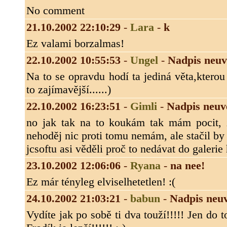
No comment
21.10.2002 22:10:29
-
Lara
-
k
Ez valami borzalmas!
22.10.2002 10:55:53
-
Ungel
-
Nadpis neu
Na to se opravdu hodí ta jediná věta,ktero
to zajímavější......)
22.10.2002 16:23:51
-
Gimli
-
Nadpis neuv
no jak tak na to koukám tak mám pocit, 
nehoděj nic proti tomu nemám, ale stačil b
jcsoftu asi věděli proč to nedávat do galerie
23.10.2002 12:06:06
-
Ryana
-
na nee!
Ez már tényleg elviselhetetlen! :(
24.10.2002 21:03:21
-
babun
-
Nadpis neu
Vydíte jak po sobě ti dva touží!!!!! Jen do