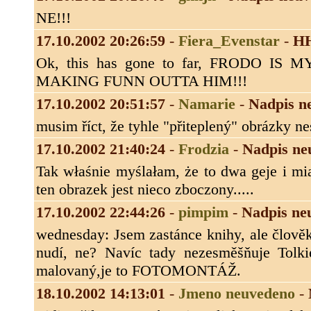
NE!!!
17.10.2002 20:26:59
-
Fiera_Evenstar
-
H
Ok, this has gone to far, FRODO 
MAKING FUNN OUTTA HIM!!!
17.10.2002 20:51:57
-
Namarie
-
Nadpis n
musim říct, že tyhle "přiteplený" obrázky ne
17.10.2002 21:40:24
-
Frodzia
-
Nadpis ne
Tak właśnie myślałam, że to dwa geje i mia
ten obrazek jest nieco zboczony.....
17.10.2002 22:44:26
-
pimpim
-
Nadpis ne
wednesday: Jsem zastánce knihy, ale člověk
nudí, ne? Navíc tady nezesměšňuje Tolki
malovaný,je to FOTOMONTÁŽ.
18.10.2002 14:13:01
-
Jmeno neuvedeno
-