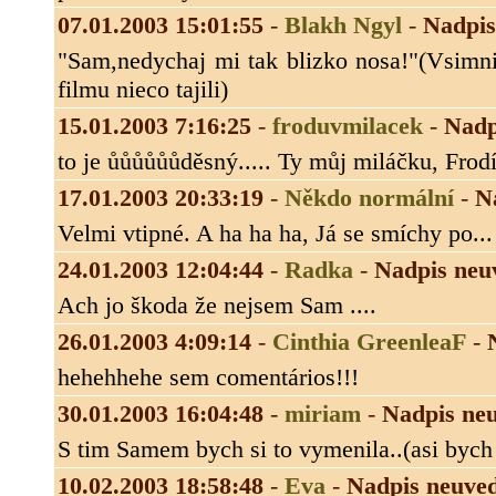
07.01.2003 15:01:55
-
Blakh Ngyl
-
Nadpis
"Sam,nedychaj mi tak blizko nosa!"(Vsimnit
filmu nieco tajili)
15.01.2003 7:16:25
-
froduvmilacek
-
Nadp
to je ůůůůůůděsný..... Ty můj miláčku, Frodíč
17.01.2003 20:33:19
-
Někdo normální
-
N
Velmi vtipné. A ha ha ha, Já se smíchy po..
24.01.2003 12:04:44
-
Radka
-
Nadpis neu
Ach jo škoda že nejsem Sam ....
26.01.2003 4:09:14
-
Cinthia GreenleaF
-
hehehhehe sem comentários!!!
30.01.2003 16:04:48
-
miriam
-
Nadpis ne
S tim Samem bych si to vymenila..(asi bych b
10.02.2003 18:58:48
-
Eva
-
Nadpis neuve