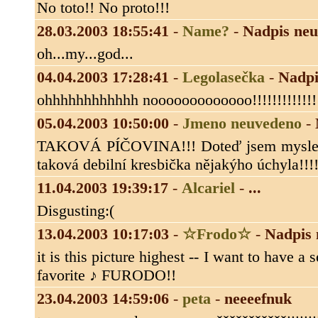
No toto!! No proto!!!
28.03.2003 18:55:41
-
Name?
-
Nadpis ne
oh...my...god...
04.04.2003 17:28:41
-
Legolasečka
-
Nadpi
ohhhhhhhhhhhh nooooooooooooo!!!!!!!!!!!!!!!
05.04.2003 10:50:00
-
Jmeno neuvedeno
-
TAKOVÁ PÍČOVINA!!! Doteď jsem myslela ž
taková debilní kresbička nějakýho úchyla!!!!!!
11.04.2003 19:39:17
-
Alcariel
-
...
Disgusting:(
13.04.2003 10:17:03
-
☆Frodo☆
-
Nadpis
it is this picture highest -- I want to have a
favorite ♪ FURODO!!
23.04.2003 14:59:06
-
peta
-
neeeefnuk