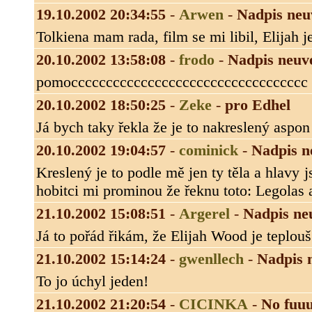
19.10.2002 20:34:55
-
Arwen
-
Nadpis neu
Tolkiena mam rada, film se mi libil, Elijah je
20.10.2002 13:58:08
-
frodo
-
Nadpis neuv
pomocccccccccccccccccccccccccccccccccc s
20.10.2002 18:50:25
-
Zeke
-
pro Edhel
Já bych taky řekla že je to nakreslený aspon t
20.10.2002 19:04:57
-
cominick
-
Nadpis n
Kreslený je to podle mě jen ty těla a hlavy
hobitci mi prominou že řeknu toto: Legolas a
21.10.2002 15:08:51
-
Argerel
-
Nadpis ne
Já to pořád řikám, že Elijah Wood je teplouš
21.10.2002 15:14:24
-
gwenllech
-
Nadpis 
To jo úchyl jeden!
21.10.2002 21:20:54
-
CICINKA
-
No fuu