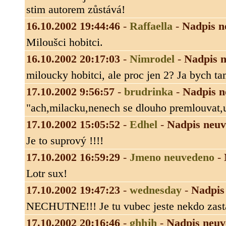
stim autorem zůstává!
16.10.2002 19:44:46
-
Raffaella
-
Nadpis n
Miloušci hobitci.
16.10.2002 20:17:03
-
Nimrodel
-
Nadpis 
miloucky hobitci, ale proc jen 2? Ja bych ta
17.10.2002 9:56:57
-
brudrinka
-
Nadpis n
"ach,milacku,nenech se dlouho premlouvat,u
17.10.2002 15:05:52
-
Edhel
-
Nadpis neu
Je to suprový !!!!
17.10.2002 16:59:29
-
Jmeno neuvedeno
-
Lotr sux!
17.10.2002 19:47:23
-
wednesday
-
Nadpis
NECHUTNE!!! Je tu vubec jeste nekdo zast
17.10.2002 20:16:46
-
ghhjh
-
Nadpis neu