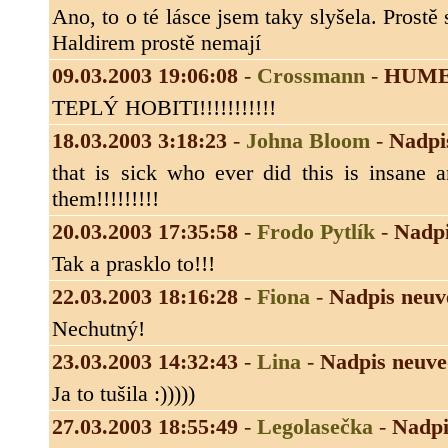
Ano, to o té lásce jsem taky slyšela. Prostě
Haldirem prostě nemají
09.03.2003 19:06:08
-
Crossmann
-
HUM
TEPLÝ HOBITI!!!!!!!!!!!
18.03.2003 3:18:23
-
Johna Bloom
-
Nadpi
that is sick who ever did this is insane 
them!!!!!!!!!
20.03.2003 17:35:58
-
Frodo Pytlík
-
Nadpi
Tak a prasklo to!!!
22.03.2003 18:16:28
-
Fiona
-
Nadpis neuv
Nechutný!
23.03.2003 14:32:43
-
Lina
-
Nadpis neuv
Ja to tušila :)))))
27.03.2003 18:55:49
-
Legolasečka
-
Nadpi