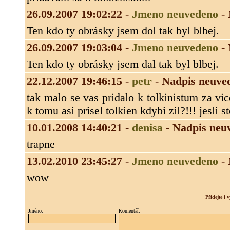
26.09.2007 19:02:22
-
Jmeno neuvedeno
-
Ten kdo ty obrásky jsem dol tak byl blbej.
26.09.2007 19:03:04
-
Jmeno neuvedeno
-
Ten kdo ty obrásky jsem dal tak byl blbej.
22.12.2007 19:46:15
-
petr
-
Nadpis neuve
tak malo se vas pridalo k tolkinistum za vi
k tomu asi prisel tolkien kdybi zil?!!! jesli
10.01.2008 14:40:21
-
denisa
-
Nadpis neu
trapne
13.02.2010 23:45:27
-
Jmeno neuvedeno
-
wow
Přidejte i
Jméno:
Komentář: