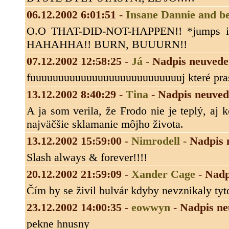
06.12.2002 6:01:51
-
Insane Dannie and b
O.O THAT-DID-NOT-HAPPEN!! *jumps infron
HAHAHHA!! BURN, BUUURN!!
07.12.2002 12:58:25
-
Já
-
Nadpis neuved
fuuuuuuuuuuuuuuuuuuuuuuuuuuuj které pras
13.12.2002 8:40:29
-
Tina
-
Nadpis neuve
A ja som verila, že Frodo nie je teplý, aj 
najväčšie sklamanie môjho života.
13.12.2002 15:59:00
-
Nimrodell
-
Nadpis 
Slash always & forever!!!!
20.12.2002 21:59:09
-
Xander Cage
-
Nadp
Čím by se živil bulvár kdyby nevznikaly tyt
23.12.2002 14:00:35
-
eowwyn
-
Nadpis n
pekne hnusny