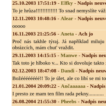
25.10.2003 17:51:19
-
Elfky
-
Nadpis neuv
To je hrůza!!!!!!!!!!!!! To snad nemyslíte vážně
12.11.2003 10:48:16
-
Alear
-
Nadpis neuv
ooooo
16.11.2003 21:25:56
-
Aneta
-
Ach jo
Proč nás takhle týraj. Já například miluj
obrázcích, mám chuť vraždit.
29.11.2003 14:15:15
-
Manwe
-
Nadpis ne
Tak toto je hlboko v... Kto si dovoluje takt
02.12.2003 18:47:08
-
Dandi
-
Nadpis neu
Božéééééééé!! To je úlet, ale co libí se mi to!
21.01.2004 20:09:22
-
Ančaaaaaa
-
Nadpis
I presto ze mam ten film rada pekny...........
26.08.2004 21:55:30
-
Pheebs
-
Nadpis ne