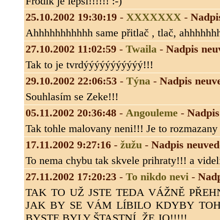
Frodík je lepší!!!!!! :-)
25.10.2002 19:30:19
-
XXXXXXX
-
Nadpi
Ahhhhhhhhhhh same přitlač , tlač, ahhhhhhhh
27.10.2002 11:02:59
-
Twaila
-
Nadpis neu
Tak to je tvrdýýýýýýýýýýý!!!
29.10.2002 22:06:53
-
Týna
-
Nadpis neuv
Souhlasím se Zeke!!!
05.11.2002 20:36:48
-
Angouleme
-
Nadpis
Tak tohle malovany neni!!! Je to rozmazany f
17.11.2002 9:27:16
-
žužu
-
Nadpis neuved
To nema chybu tak skvele prihraty!!! a videli
27.11.2002 17:20:23
-
To nikdo nevi
-
Nadp
TAK TO UŽ JSTE TEDA VÁŽNĚ PŘEH
JAK BY SE VÁM LÍBILO KDYBY TOH
BYSTE BYLY ŠTASTNÍ, ŽE JO!!!!!