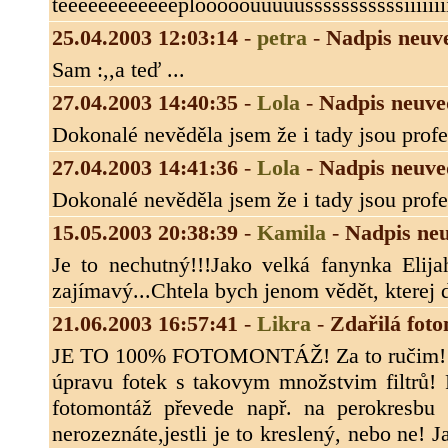
teeeeeeeeeeeeplooooouuuuušššššššššššiiiiiiii
25.04.2003 12:03:14
-
petra
-
Nadpis neuv
Sam :,,a teď ...
27.04.2003 14:40:35
-
Lola
-
Nadpis neuve
Dokonalé nevěděla jsem že i tady jsou prof
27.04.2003 14:41:36
-
Lola
-
Nadpis neuve
Dokonalé nevěděla jsem že i tady jsou prof
15.05.2003 20:38:39
-
Kamila
-
Nadpis ne
Je to nechutný!!!Jako velká fanynka Elija
zajímavý...Chtela bych jenom vědět, kterej de
21.06.2003 16:57:41
-
Likra
-
Zdařilá fotom
JE TO 100% FOTOMONTÁŽ! Za to ručim! Jen
úpravu fotek s takovym množstvim filtrů! 
fotomontáž převede např. na perokresbu 
nerozeznáte,jestli je to kreslený, nebo ne! J