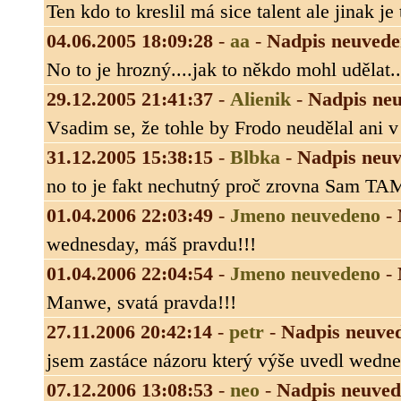
Ten kdo to kreslil má sice talent ale jinak je 
04.06.2005 18:09:28
-
aa
-
Nadpis neuved
No to je hrozný....jak to někdo mohl udělat...
29.12.2005 21:41:37
-
Alienik
-
Nadpis ne
Vsadim se, že tohle by Frodo neudělal ani v nou
31.12.2005 15:38:15
-
Blbka
-
Nadpis neu
no to je fakt nechutný proč zrovna Sam TA
01.04.2006 22:03:49
-
Jmeno neuvedeno
-
wednesday, máš pravdu!!!
01.04.2006 22:04:54
-
Jmeno neuvedeno
-
Manwe, svatá pravda!!!
27.11.2006 20:42:14
-
petr
-
Nadpis neuve
jsem zastáce názoru který výše uvedl wedne
07.12.2006 13:08:53
-
neo
-
Nadpis neuve