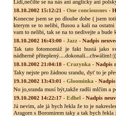
Lidi,nečilte se na nás ani anglicky ani polsk
18.10.2002 15:12:21
-
One conciousnes
-
H
Konecne jsem se po dlouhe dobe ( jsem totiz 
kterym se to nelibi, flusou a kali na ostat
vam to nelibi, tak se na to nedivejte a bude 
18.10.2002 16:43:00
-
Jazz
-
Nadpis neuve
Tak tato fotomontáž je fakt hustá jako s
nádherně přiteplený....dokonalí...chwálim!:)
18.10.2002 21:04:18
-
Crazynka
-
Nadpis 
Taky nejste pro žádnou srandu, dyť to je pře
19.10.2002 13:43:01
-
Gloominka
-
Nadpis
No jo,sranda musí být,takže radši mlčím a 
19.10.2002 14:22:17
-
Edhel
-
Nadpis neu
Já nevim, ale já bych řekla že to je nakres
Aragorn s Boromirem taky a tak bych řekla ž