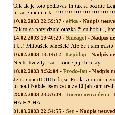
Tak ak je toto podlavas in tak si pozrite 
to zase menila Ja !!!!!!!!!!!!!!!!!!!!!!!!!!!!!!!!!!
10.02.2003 22:59:37
-
elfka
-
Nadpis neuv
Tak tu sa potvrdzuje otazka či su hobiti ,,h
14.02.2003 19:40:20
-
Smeagol
-
Nadpis n
FUJ! Miloušek pánešek! Ale bejt tam misto 
16.02.2003 13:14:12
-
Lepitlap
-
Nadpis n
Necht hvezdy ozari konec jejich cesty.
18.02.2003 9:52:04
-
Frodo-fan
-
Nadpis n
Je to super!!!!!!!Teda,ze Froda zeru nic neme
to hodi.Nekde jsem cetla,ze Elijah sam trvdil
28.02.2003 23:53:09
-
Jmeno neuvedeno
-
HA HA HA
01.03.2003 22:54:55
-
Sen
-
Nadpis neuve