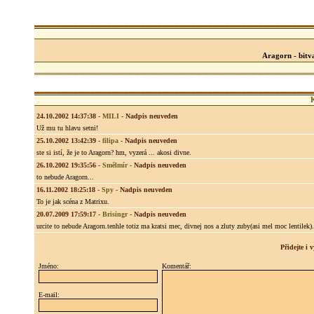
Aragorn - bitv
24.10.2002 14:37:38
-
MILI
-
Nadpis neuveden
Už mu tu hlavu setni!
25.10.2002 13:42:39
-
filipa
-
Nadpis neuveden
ste si istí, že je to Aragorn? hm, vyzerá ... akosi divne.
26.10.2002 19:35:56
-
Smělmír
-
Nadpis neuveden
to nebude Aragorn...
16.11.2002 18:25:18
-
Spy
-
Nadpis neuveden
To je jak scéna z Matrixu.
20.07.2009 17:59:17
-
Brisingr
-
Nadpis neuveden
urcite to nebude Aragorn.tenhle totiz ma kratsi mec, divnej nos a zluty zuby(asi mel moc lentilek).
Přidejte i
Jméno:
Komentář:
E-mail: