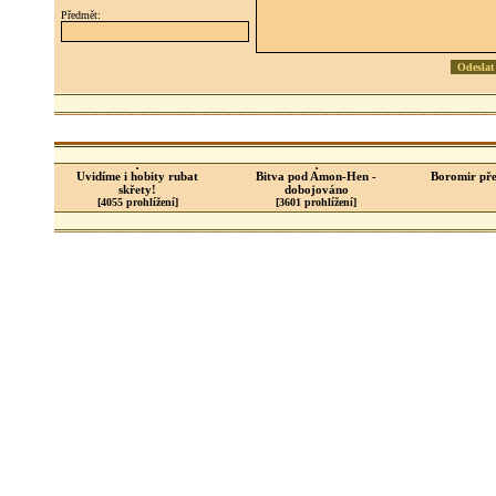
Předmět:
Uvidíme i hobity rubat
Bitva pod Amon-Hen -
Boromir pře
skřety!
dobojováno
[4055 prohlížení]
[3601 prohlížení]