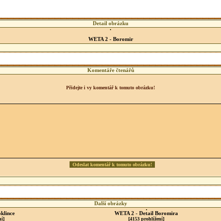
Detail obrázku
WETA 2 - Boromir
Komentáře čtenářů
Přidejte i vy komentář k tomuto obrázku!
Další obrázky
oklince
WETA 2 - Detail Boromira
ní]
[4153 prohlížení]