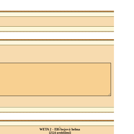
WETA 2 - Elfí bojová helma
[2524 prohlížení]