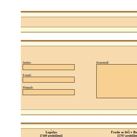
Jméno:
Komentář:
E-mail:
Předmět:
Legolas
Frodo se léčí v R
[7189 prohlížení]
[5797 prohlíže