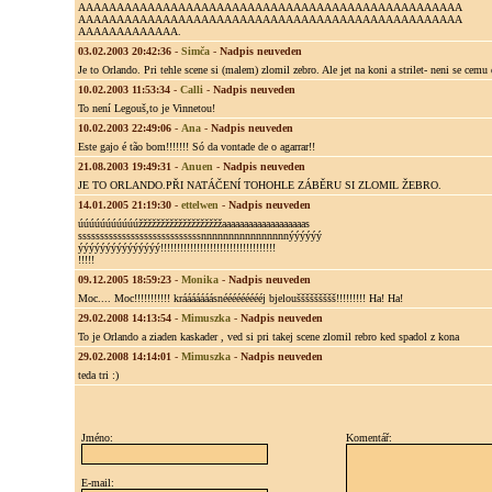
AAAAAAAAAAAAAAAAAAAAAAAAAAAAAAAAAAAAAAAAAAAAAAAAAA
AAAAAAAAAAAAAAAAAAAAAAAAAAAAAAAAAAAAAAAAAAAAAAAAAA
AAAAAAAAAAAAA.
03.02.2003 20:42:36
-
Simča
-
Nadpis neuveden
Je to Orlando. Pri tehle scene si (malem) zlomil zebro. Ale jet na koni a strilet- neni se cemu 
10.02.2003 11:53:34
-
Calli
-
Nadpis neuveden
To není Legouš,to je Vinnetou!
10.02.2003 22:49:06
-
Ana
-
Nadpis neuveden
Este gajo é tão bom!!!!!!! Só da vontade de o agarrar!!
21.08.2003 19:49:31
-
Anuen
-
Nadpis neuveden
JE TO ORLANDO.PŘI NATÁČENÍ TOHOHLE ZÁBĚRU SI ZLOMIL ŽEBRO.
14.01.2005 21:19:30
-
ettelwen
-
Nadpis neuveden
úúúúúúúúúúúžžžžžžžžžžžžžžžžžžžaaaaaaaaaaaaaaaaaaas
ssssssssssssssssssssssssssssnnnnnnnnnnnnnnnnýýýýýý
ýýýýýýýýýýýýýýý!!!!!!!!!!!!!!!!!!!!!!!!!!!!!!!!!!!
!!!!!
09.12.2005 18:59:23
-
Monika
-
Nadpis neuveden
Moc.... Moc!!!!!!!!!!! krááááááásnéééééééééj bjelouššššššššš!!!!!!!!! Ha! Ha!
29.02.2008 14:13:54
-
Mimuszka
-
Nadpis neuveden
To je Orlando a ziaden kaskader , ved si pri takej scene zlomil rebro ked spadol z kona
29.02.2008 14:14:01
-
Mimuszka
-
Nadpis neuveden
teda tri :)
Jméno:
Komentář:
E-mail: