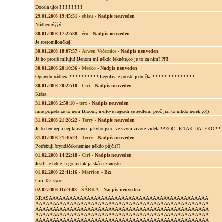
Docela ujde!!!!!!!!!!!!!!!!
29.01.2003 19:45:31
-
ebisu
-
Nadpis neuveden
Nádhernýýýý
30.01.2003 17:22:38
-
éro
-
Nadpis neuveden
Je rostomiloučkej!
30.01.2003 18:07:57
-
Arwen Večernice
-
Nadpis neuveden
Já ho prostě miluju!!!Jenom mi někdo řekněte,co je to za nim?!?!?!
30.01.2003 20:10:36
-
Meeko
-
Nadpis neuveden
Opravdu nádhera!!!!!!!!!!!!!!!!!!!! Legolas je prostě jednička!!!!!!!!!!!!!!!!!!!!!!!!!!!!!
30.01.2003 20:22:10
-
Ciri
-
Nadpis neuveden
Krása
31.01.2003 2:50:10
-
terx
-
Nadpis neuveden
mne pripada ze to neni Bloom, a elfove nejezdi se sedlem. proč jim to nikdo nerek ;o))
31.01.2003 21:28:22
-
Terry
-
Nadpis neuveden
Je to ten nej a nej krasavec jakyho jsem ve svym zivote videla!!PROC JE TAK DALEKO!!!
31.01.2003 21:30:23
-
Terry
-
Nadpis neuveden
Potřebuji bryndáček-nemáte někdo půjčit??
01.02.2003 14:22:18
-
Ciri
-
Nadpis neuveden
Jestli je tohle Legolas tak ja skáču z mostu
01.02.2003 22:41:16
-
Marrion
-
Bzz
Ciri:Tak skoc.
02.02.2003 11:23:03
-
ŠÁRKA
-
Nadpis neuveden
KRÁSAAAAAAAAAAAAAAAAAAAAAAAAAAAAAAAAAAAAAAAAAAAAAA
AAAAAAAAAAAAAAAAAAAAAAAAAAAAAAAAAAAAAAAAAAAAAAAAAA
AAAAAAAAAAAAAAAAAAAAAAAAAAAAAAAAAAAAAAAAAAAAAAAAAA
AAAAAAAAAAAAAAAAAAAAAAAAAAAAAAAAAAAAAAAAAAAAAAAAAA
AAAAAAAAAAAAAAAAAAAAAAAAAAAAAAAAAAAAAAAAAAAAAAAAAA