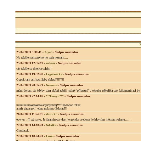
25.04.2003 9:38:41
-
Aiya!
-
Nadpis neuveden
No takhle naštvanýho ho teda neznám....
25.04.2003 12:35:19
-
sirluin
-
Nadpis neuveden
tak takhle se dneska cejtim!
25.04.2003 19:32:48
-
Legolasečka
-
Nadpis neuveden
Copak tam asi kaci!žeby skřeta???????
25.04.2003 20:35:21
-
Nemesis
-
Nadpis neuveden
mám dojem, že kdyby vám skřeti zabili jediný 'příbuzný' v okruhu několika sset kilometrů asi by js
25.04.2003 22:14:07
-
*!*Éowyn*!*
-
Nadpis neuveden
uuuuuuuuaaaaaaaaaa!argu!prihraj!!!!!!anooooo!!!Far
aimir dava gol! jedna nula pro Edoras!!!
26.04.2003 11:54:31
-
slunicko
-
Nadpis neuveden
éowyn: ;-)) až na to, že faramirova vlast je gondor a edoras je hlavním městem rohanu........
27.04.2003 14:18:24
-
Nikitka
-
Nadpis neuveden
Chudacek...
27.04.2003 18:44:41
-
Lina
-
Nadpis neuveden