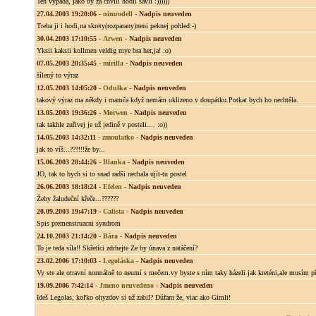
Ten vypada, jako by za chvili hodil šavli :))))))
27.04.2003 19:20:06
-
nimrodell
-
Nadpis neuveden
Treba ji i hodi,na skrety(rozparany)neni peknej pohled:-)
30.04.2003 17:10:55
-
Arwen
-
Nadpis neuveden
Yksii kaksii kollmen veldig mye bra her,ja! :o)
07.05.2003 20:35:45
-
mirilla
-
Nadpis neuveden
šílený to výraz
12.05.2003 14:05:20
-
Odulka
-
Nadpis neuveden
takový výraz ma někdy i mamča když nemám uklizeno v doupátku.Potkat bych ho nechtěla.
13.05.2003 19:36:26
-
Morwen
-
Nadpis neuveden
tak takhle zuřivej je už jedině v posteli.... :o))
14.05.2003 14:32:11
-
zmoulatko
-
Nadpis neuveden
jak to víš...???!!!že by...
15.06.2003 20:44:26
-
Blanka
-
Nadpis neuveden
JO, tak to bych si to snad radši nechala ujít-tu postel
26.06.2003 18:18:24
-
Efelen
-
Nadpis neuveden
Žeby žaludeční křeče...??????
20.09.2003 19:47:19
-
Calista
-
Nadpis neuveden
Spis premenstruacni syndrom
24.10.2003 21:14:20
-
Bára
-
Nadpis neuveden
To je teda síla!! Skřetíci zdrhejte Ze by únava z natáčení?
23.02.2006 17:10:03
-
Legoláska
-
Nadpis neuveden
Vy ste ale otravní normálně to neumí s mečem.vy byste s ním taky házeli jak kreténi,ale musím p
19.09.2006 7:42:14
-
Jmeno neuvedeno
-
Nadpis neuveden
Ideš Legolas, koľko ohyzdov si už zabil? Dúfam že, viac ako Gimli!