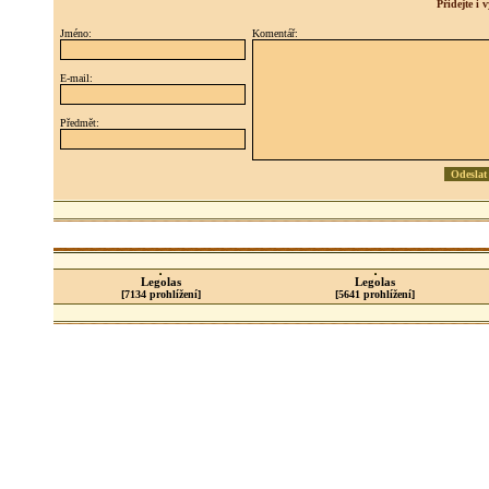
Přidejte i
Jméno:
Komentář:
E-mail:
Předmět:
Legolas
Legolas
[7134 prohlížení]
[5641 prohlížení]