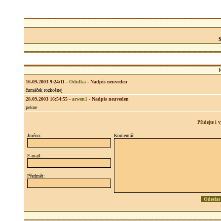
16.09.2003 9:24:11
-
Odulka
-
Nadpis neuveden
čumáček rozkošnej
28.09.2003 16:54:55
-
arwen1
-
Nadpis neuveden
pekne
Přidejte i
Jméno:
Komentář:
E-mail:
Předmět: