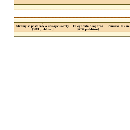
Stromy se postaraly o utíkající skřety
Eowyn vítá Aragorna
Smíšek: Tak už
[3163 prohlížení]
[6032 prohlížení]