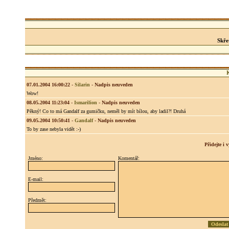
Skře
07.01.2004 16:00:22
-
Silarin
-
Nadpis neuveden
Wow!
08.05.2004 11:23:04
-
Ismarilion
-
Nadpis neuveden
Pěkný! Co to má Gandalf za gumičku, neměl by mít bílou, aby ladil?! Druhá
09.05.2004 10:50:41
-
Gandalf
-
Nadpis neuveden
To by zase nebyla vidět :-)
Přidejte i
Jméno:
Komentář:
E-mail:
Předmět: