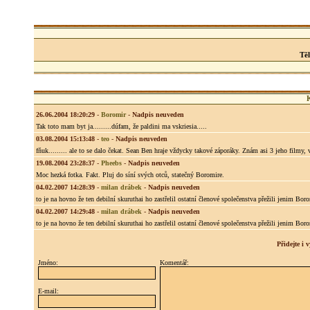
Tě
26.06.2004 18:20:29
-
Boromir
-
Nadpis neuveden
Tak toto mam byt ja.........dúfam, že paldini ma vskriesia.....
03.08.2004 15:13:48
-
teo
-
Nadpis neuveden
fňuk......... ale to se dalo čekat. Sean Ben hraje vždycky takové záporáky. Znám asi 3 jeho filmy, 
19.08.2004 23:28:37
-
Pheebs
-
Nadpis neuveden
Moc hezká fotka. Fakt. Pluj do síní svých otců, statečný Boromire.
04.02.2007 14:28:39
-
milan drábek
-
Nadpis neuveden
to je na hovno že ten debilní skuruthai ho zastřelil ostatní členové společenstva přežili jenim Bo
04.02.2007 14:29:48
-
milan drábek
-
Nadpis neuveden
to je na hovno že ten debilní skuruthai ho zastřelil ostatní členové společenstva přežili jenim Bo
Přidejte i
Jméno:
Komentář:
E-mail: