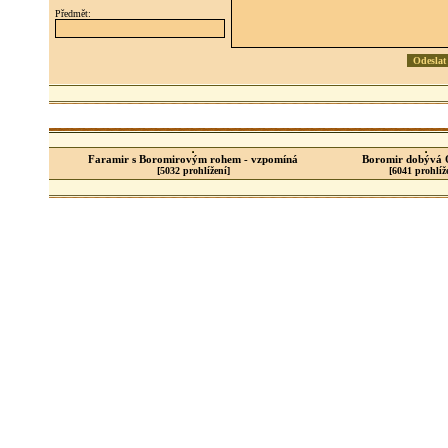
Předmět:
Faramir s Boromirovým rohem - vzpomíná
Boromir dobývá O
[5032 prohlížení]
[6041 prohlíž