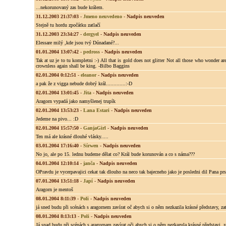
...nekorunovaný zas bude králem.
31.12.2003 21:37:03
-
Jmeno neuvedeno
-
Nadpis neuveden
Stejně tu hordu zpočátku zatlačí
31.12.2003 23:34:27
-
dergyel
-
Nadpis neuveden
Elessare milý ,kde jsou tvý Dúnadané?...
01.01.2004 13:07:42
-
pedross
-
Nadpis neuveden
Tak at uz je to tu kompletni :-) All that is gold does not glitter Not all those who wonder a
crownless again shall be king. -Bilbo Baggins
02.01.2004 0:12:51
-
eleanor
-
Nadpis neuveden
a pak že z vigga nebude dobrý král.............:-D
02.01.2004 13:01:45
-
Jita
-
Nadpis neuveden
Aragorn vypadá jako namyšlenej trupík
02.01.2004 13:53:23
-
Lana Estari
-
Nadpis neuveden
Jedeme na pivo... :D
02.01.2004 15:57:50
-
GanjaGirl
-
Nadpis neuveden
Ten má ale krásné dlouhé vlásky.....
03.01.2004 17:16:40
-
Sírwen
-
Nadpis neuveden
No jo, ale po 15. lednu budeme dělat co? Král bude korunován a co s náma???
04.01.2004 12:10:14
-
janča
-
Nadpis neuveden
OPravdu je vycerpavajici cekat tak dlouho na neco tak bajecneho jako je posledni dil Pana prste
07.01.2004 13:51:18
-
Japí
-
Nadpis neuveden
Aragorn je mentoš
08.01.2004 8:11:39
-
Poli
-
Nadpis neuveden
já sned budu při scénách s aragornem zavírat oč abych si o něm nezkazila krásné představy, z
08.01.2004 8:13:13
-
Poli
-
Nadpis neuveden
Já snad budu při scénách s aragornam zavírat oči abych si o něm nezkazula krásné představi. 