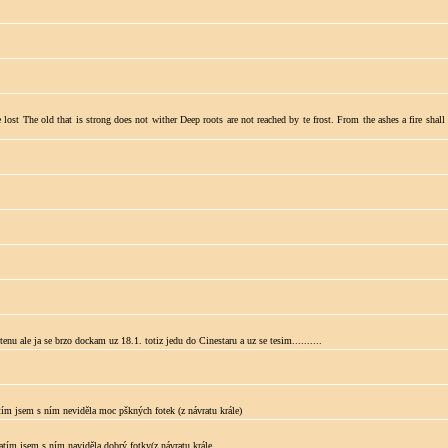
re lost The old that is strong does not wither Deep roots are not reached by te frost. From the ashes a fire s
nu ale ja se brzo dockam uz 18.1. totiz jedu do Cinestaru a uz se tesim..........
atím jsem s ním neviděla moc pškných fotek (z návratu krále)
zatím jsem s ním naviděla dobrý fotky(z návratu krále