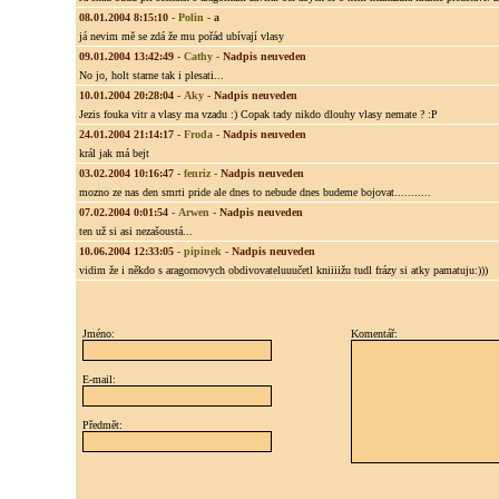
08.01.2004 8:15:10
-
Polin
-
a
já nevim mě se zdá že mu pořád ubívají vlasy
09.01.2004 13:42:49
-
Cathy
-
Nadpis neuveden
No jo, holt starne tak i plesati...
10.01.2004 20:28:04
-
Aky
-
Nadpis neuveden
Jezis fouka vitr a vlasy ma vzadu :) Copak tady nikdo dlouhy vlasy nemate ? :P
24.01.2004 21:14:17
-
Froda
-
Nadpis neuveden
král jak má bejt
03.02.2004 10:16:47
-
fenriz
-
Nadpis neuveden
mozno ze nas den smrti pride ale dnes to nebude dnes budeme bojovat...........
07.02.2004 0:01:54
-
Arwen
-
Nadpis neuveden
ten už si asi nezašoustá...
10.06.2004 12:33:05
-
pipinek
-
Nadpis neuveden
vidim že i někdo s aragornovych obdivovateluuučetl kniiiižu tudl frázy si atky pamatuju:)))
Jméno:
Komentář:
E-mail:
Předmět: