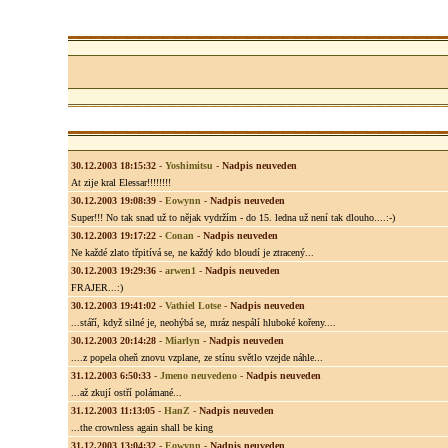
30.12.2003 18:15:32
-
Yoshimitsu
-
Nadpis neuveden
At zije kral Elessar!!!!!!!!
30.12.2003 19:08:39
-
Eowynn
-
Nadpis neuveden
Super!!! No tak snad už to nějak vydržím - do 15. ledna už není tak dlouho....:-)
30.12.2003 19:17:22
-
Conan
-
Nadpis neuveden
Ne každé zlato třpitívá se, ne každý kdo bloudí je ztracený...
30.12.2003 19:29:36
-
arwen1
-
Nadpis neuveden
FRAJER...:)
30.12.2003 19:41:02
-
Vathiel Lotse
-
Nadpis neuveden
...stáří, když silné je, neohýbá se, mráz nespálí hluboké kořeny....
30.12.2003 20:14:28
-
Miarlyn
-
Nadpis neuveden
....z popela oheň znovu vzplane, ze stínu světlo vzejde náhle...
31.12.2003 6:50:33
-
Jmeno neuvedeno
-
Nadpis neuveden
...až zkují ostří polámané...
31.12.2003 11:13:05
-
HanZ
-
Nadpis neuveden
...the crownless again shall be king
31.12.2003 13:04:32
-
Eowynn
-
Nadpis neuveden