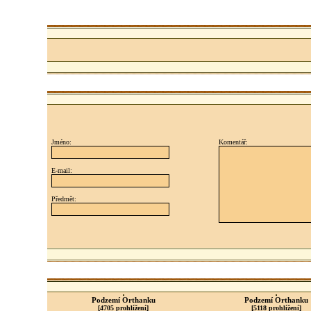
Jméno:
Komentář:
E-mail:
Předmět:
Podzemí Orthanku
Podzemí Orthanku
[4705 prohlížení]
[5118 prohlížení]