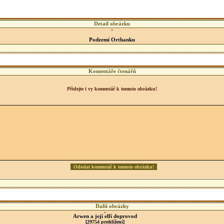
Detail obrázku
Podzemí Orthanku
Komentáře čtenářů
Přidejte i vy komentář k tomuto obrázku!
Další obrázky
Arwen a její elfí doprovod
[29754 prohlížení]