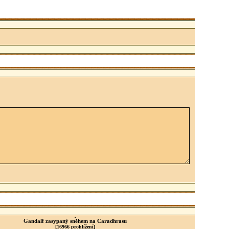
Gandalf zasypaný sněhem na Caradhrasu
[16966 prohlížení]