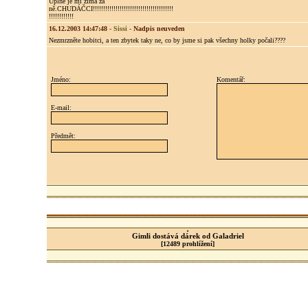
Úplně je mi zima za
ně.CHUDÁČCI!!!!!!!!!!!!!!!!!!!!!!!!!!!!!!!!!!!!!!!
!!!!!!!!!!!!
16.12.2003 14:47:48
-
Sissi
-
Nadpis neuveden
Nezmrzněte hobitci, a ten zbytek taky ne, co by jsme si pak všechny holky počali????
Jméno:
Komentář:
E-mail:
Předmět:
Gimli dostává dárek od Galadriel
[12489 prohlížení]