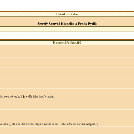
Detail obrázku
Zmrzlý Samvěd Křepelka a Frodo Pytlík
Komentáře čtenářů
ci se o něj opírají je vidět jeho hrudˇv zadu..
ále!), ale čím dál víc ho lituju a začíná se mi i líbit.(Ale né víc než Aragorn!!)