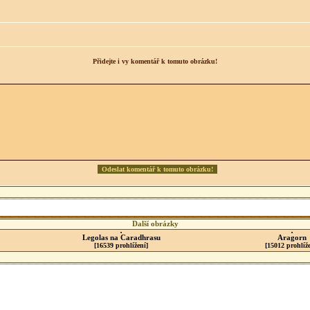
Přidejte i vy komentář k tomuto obrázku!
Další obrázky
Legolas na Caradhrasu
Aragorn
[16539 prohlížení]
[15012 prohlíže