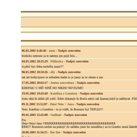
06.03.2002 6:46:46
-
zzzzz
-
Nadpis neuveden
frodicku nemrzni ja te zahreju jen pojd bliz...
04.05.2002 20:35:29
-
Péžžunka
-
Nadpis neuveden
A pěstí bys třeba nechtěla zzzzz?!?
08.05.2002 18:50:26
-
elly
-
Nadpis neuveden
tak ale holky!prece se nebudete hadat.to je jasny ze se ohreje u me.
17.05.2002 20:02:17
-
Jmeno neuvedeno
-
Nadpis neuveden
KDEPAK! U MĚ! MNĚ HO NIKDO NEVEZME!
19.05.2002 19:43:49
-
Kateřina z Gondoru
-
Nadpis neuveden
Jsem ráda že drželi při sobě..Tohle dokazuje že Borča nebyl tak špatnej,když je zahřejval..Půlčí
09.11.2002 15:52:07
-
Deia+Neia + Jana
-
Nadpis neuveden
Neia: Kateřino z Gondoru - to je vidět, že Boromir byl TEPLEJ!!!
09.01.2003 12:45:00
-
Smělmír
-
Nadpis neuveden
Pro
Deia+Neia+Janu VRRRRRRRRRRRRRRRRRRRRRRRRRRRRRRRRR
RRR!!! Boromira nechte na pokoji! Ze začátku jsem ho nesnášela ( za to:Gondor nemá žádného kr
20.06.2003 11:34:15
-
Dee Dee
-
Nadpis neuveden