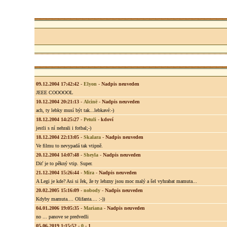
09.12.2004 17:42:42
-
Elyon
-
Nadpis neuveden
JEEE COOOOOL
10.12.2004 20:21:13
-
Alcinë
-
Nadpis neuveden
ach, ty lebky musí být tak...lebkavé:-)
18.12.2004 14:25:27
-
Petuli
-
kdoví
jestli s ní nehrali i fotbal;-)
18.12.2004 22:13:05
-
Skalara
-
Nadpis neuveden
Ve filmu to nevypadá tak vtipně.
20.12.2004 14:07:48
-
Sheyla
-
Nadpis neuveden
Diť je to pěkný vtip. Super.
21.12.2004 15:26:44
-
Mïra
-
Nadpis neuveden
A Legi je kde? Asi si řek, že ty lebzny jsou moc malý a šel vyhrabat mamuta...
20.02.2005 15:16:09
-
nobody
-
Nadpis neuveden
Kdyby mamuta.... Olifanta.... :-))
04.01.2006 19:05:35
-
Mariana
-
Nadpis neuveden
no ... panove se predvedli
05.06.2019 1:15:52
-
0
-
1