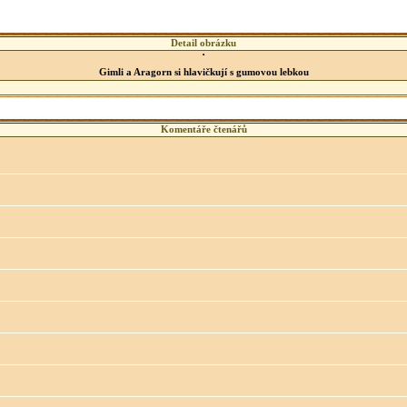
Detail obrázku
Gimli a Aragorn si hlavičkují s gumovou lebkou
Komentáře čtenářů