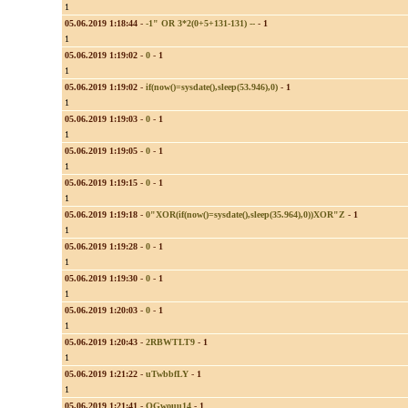
1
05.06.2019 1:18:44
-
-1" OR 3*2(0+5+131-131) --
-
1
1
05.06.2019 1:19:02
-
0
-
1
1
05.06.2019 1:19:02
-
if(now()=sysdate(),sleep(53.946),0)
-
1
1
05.06.2019 1:19:03
-
0
-
1
1
05.06.2019 1:19:05
-
0
-
1
1
05.06.2019 1:19:15
-
0
-
1
1
05.06.2019 1:19:18
-
0"XOR(if(now()=sysdate(),sleep(35.964),0))XOR"Z
-
1
1
05.06.2019 1:19:28
-
0
-
1
1
05.06.2019 1:19:30
-
0
-
1
1
05.06.2019 1:20:03
-
0
-
1
1
05.06.2019 1:20:43
-
2RBWTLT9
-
1
1
05.06.2019 1:21:22
-
uTwbbfLY
-
1
1
05.06.2019 1:21:41
-
OGwouu14
-
1