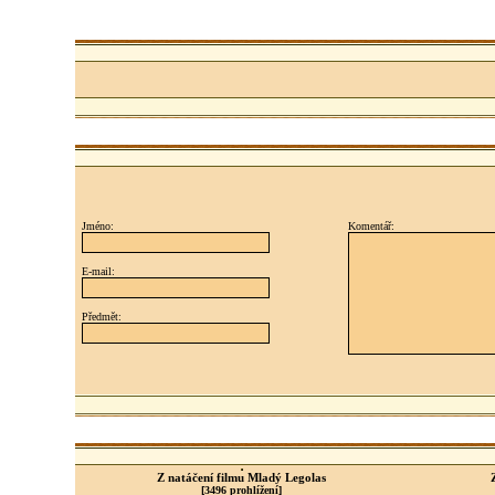
Jméno:
Komentář:
E-mail:
Předmět:
Z natáčení filmu Mladý Legolas
[3496 prohlížení]