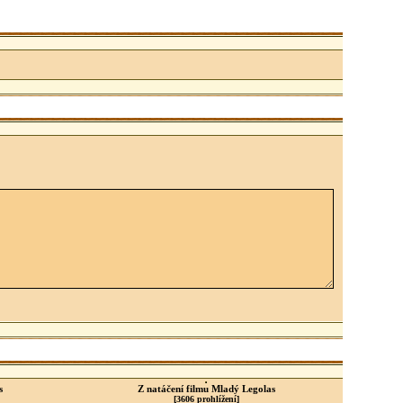
s
Z natáčení filmu Mladý Legolas
[3606 prohlížení]