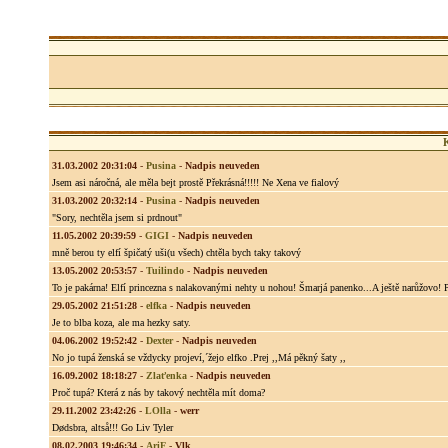
31.03.2002 20:31:04
-
Pusina
-
Nadpis neuveden
Jsem asi náročná, ale měla bejt prostě Překrásná!!!!! Ne Xena ve fialový
31.03.2002 20:32:14
-
Pusina
-
Nadpis neuveden
"Sory, nechtěla jsem si prdnout"
11.05.2002 20:39:59
-
GIGI
-
Nadpis neuveden
mně berou ty elfí špičatý uši(u všech) chtěla bych taky takový
13.05.2002 20:53:57
-
Tuilindo
-
Nadpis neuveden
To je pakárna! Elfí princezna s nalakovanými nehty u nohou! Šmarjá panenko...A ještě narůžovo! Pa
29.05.2002 21:51:28
-
elfka
-
Nadpis neuveden
Je to blba koza, ale ma hezky saty.
04.06.2002 19:52:42
-
Dexter
-
Nadpis neuveden
No jo tupá ženská se vždycky projeví,´žejo elfko .Prej ,,Má pěkný šaty ,,
16.09.2002 18:18:27
-
Zlaťenka
-
Nadpis neuveden
Proč tupá? Která z nás by takový nechtěla mít doma?
29.11.2002 23:42:26
-
LOlla
-
werr
Dødsbra, altså!!! Go Liv Tyler
08.02.2003 19:46:34
-
AriF
-
Vlk