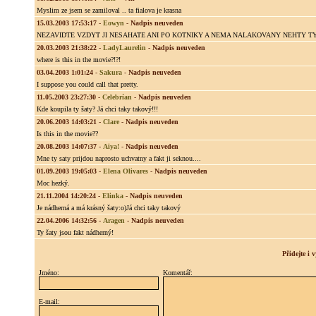
Myslim ze jsem se zamiloval .. ta fialova je krasna
15.03.2003 17:53:17
-
Eowyn
-
Nadpis neuveden
NEZAVIDTE VZDYT JI NESAHATE ANI PO KOTNIKY A NEMA NALAKOVANY NEHTY TY
20.03.2003 21:38:22
-
LadyLaurelin
-
Nadpis neuveden
where is this in the movie?!?!
03.04.2003 1:01:24
-
Sakura
-
Nadpis neuveden
I suppose you could call that pretty.
11.05.2003 23:27:30
-
Celebrían
-
Nadpis neuveden
Kde koupila ty šaty? Já chci taky takový!!!
20.06.2003 14:03:21
-
Clare
-
Nadpis neuveden
Is this in the movie??
20.08.2003 14:07:37
-
Aiya!
-
Nadpis neuveden
Mne ty saty prijdou naprosto uchvatny a fakt ji seknou....
01.09.2003 19:05:03
-
Elena Olivares
-
Nadpis neuveden
Moc hezký.
21.11.2004 14:20:24
-
Elinka
-
Nadpis neuveden
Je nádherná a má krásný šaty:o)Já chci taky takový
22.04.2006 14:32:56
-
Aragen
-
Nadpis neuveden
Ty šaty jsou fakt nádherný!
Přidejte i
Jméno:
Komentář:
E-mail: