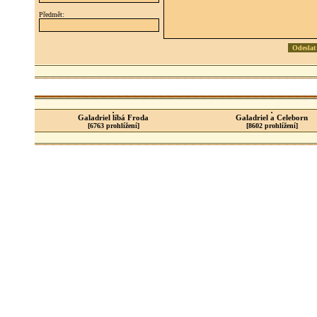
Předmět:
Galadriel líbá Froda
Galadriel a Celeborn
[6763 prohlížení]
[8602 prohlížení]